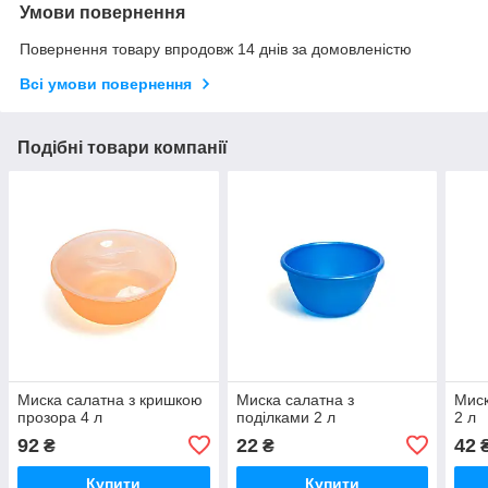
Умови повернення
Повернення товару впродовж 14 днів за домовленістю
Всі умови повернення
Подібні товари компанії
Миска салатна з кришкою
Миска салатна з
Миск
прозора 4 л
поділками 2 л
2 л
92
22
42
₴
₴
Купити
Купити