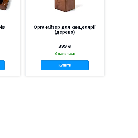
ів
Органайзер для канцелярії
(дерево)
399 ₴
В наявності
Купити