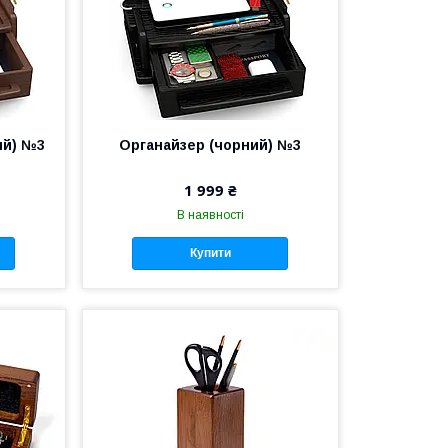
ий) №3
Органайзер (чорний) №3
1 999 ₴
В наявності
Купити