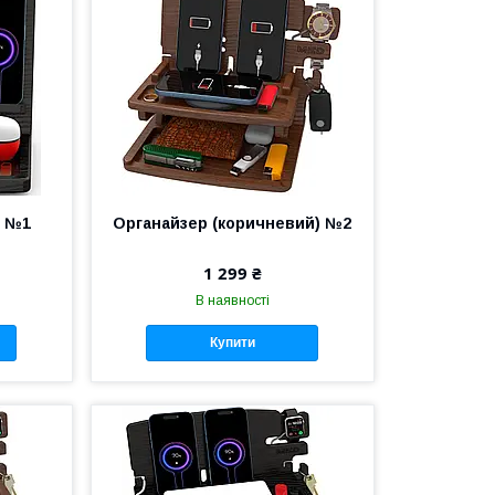
) №1
Органайзер (коричневий) №2
1 299 ₴
В наявності
Купити