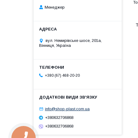
Менеджер
Т
вул. Немирівське шосе, 201а,
Вінниця, Україна
+380 (67) 468-20-20
info@shop-plast.com.ua
+380632706868
+380632706868