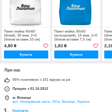
Пакет майка 40х60
Пакет майка 30х50
Паке
(білий), 30 мкм, 2+0
(кольоровий), 15 мкм, 2+0
(біл
(бокові вставки 10 см)
(бокові вставки 7,5 см)
(бок
4,80
1,83
2,1
₴
₴
Купити
Купити
Про нас
95% позитивних з 331 відгука за рік
Працює з 01.10.2012
м. Вінниця
вул. Немирівське шосе, 201а, Вінниця, Україна
Контакти