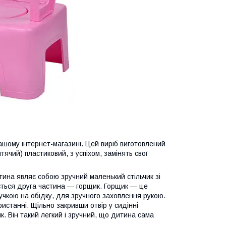
ашому інтернет-магазині. Цей виріб виготовлений
итячий) пластиковий, з успіхом, замінять свої
ина являє собою зручний маленький стільчик зі
ляється друга частина — горщик. Горщик — це
ручкою на обідку, для зручного захоплення рукою.
ристанні. Щільно закривши отвір у сидінні
к. Він такий легкий і зручний, що дитина сама