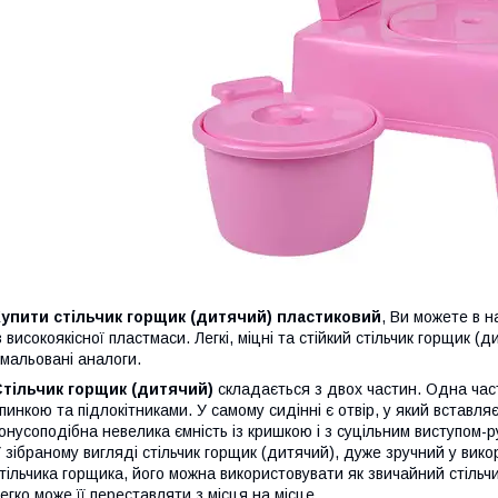
упити стільчик горщик (дитячий) пластиковий
, Ви можете в н
з високоякісної пластмаси. Легкі, міцні та стійкий стільчик горщик (д
мальовані аналоги.
тільчик горщик (дитячий)
складається з двох частин. Одна част
пинкою та підлокітниками. У самому сидінні є отвір, у який встав
онусоподібна невелика ємність із кришкою і з суцільним виступом-
 зібраному вигляді стільчик горщик (дитячий), дуже зручний у вико
тільчика горщика, його можна використовувати як звичайний стільчи
егко може її переставляти з місця на місце.