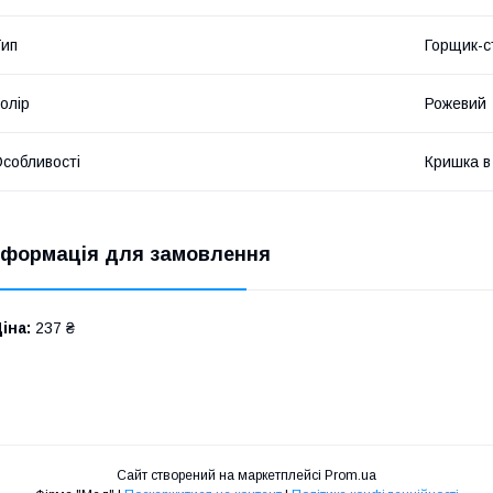
ип
Горщик-с
олір
Рожевий
собливості
Кришка в
нформація для замовлення
іна:
237 ₴
Сайт створений на маркетплейсі
Prom.ua