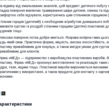
а відміну від емальованих аналогів, цей предмет дитячого побуту 
ладка поверхня виключає травмування шкіри дитини, спинка та під
омфортно себе відчувати, користуючись цим стільчиком горщиком 
тільчик горщик (дитячий) є необхідним атрибутом домашнього побу
амовити гуртом і в роздріб стільчики горщики (дитячі) пластикові 
удинків тощо.
лянсова поверхня лотка добре миється. Яскрава колірна гама цього
удь-який смак. Практична форма, міцність, висока зносостійкість, ек
ластику привабливим для покупця, а також вигідні умови для гуртови
ривабливим для клієнтів.
ірма «МЕД» — підприємство з виробництва пластикових виробів. В
ластику. Фірма «МЕД» пропонує виготовлення та реалізацію таких ви
ідра, тази, ящики тощо. Пластикові вироби вирізняються високими
рактичними у використанні, а також придатні для контакту з харчов
исновки.
арактеристики