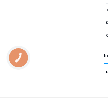
Т
К
О
І
Ц