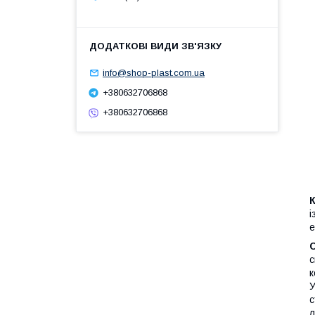
info@shop-plast.com.ua
+380632706868
+380632706868
К
і
е
С
с
к
У
с
л