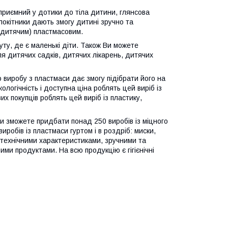
приємний у дотики до тіла дитини, глянсова
локітники дають змогу дитині зручно та
(дитячим) пластмасовим.
ту, де є маленькі діти. Також Ви можете
для дитячих садків, дитячих лікарень, дитячих
 виробу з пластмаси дає змогу підібрати його на
ологічність і доступна ціна роблять цей виріб із
х покупців роблять цей виріб із пластику,
и зможете придбати понад 250 виробів із міцного
робів із пластмаси гуртом і в роздріб: миски,
 технічними характеристиками, зручними та
ими продуктами. На всю продукцію є гігієнічні