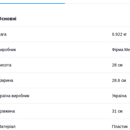
Основні
ага
0.922 кг
иробник
Фірма М
исота
28 см
Ширина
28.6 см
раїна виробник
Україна
Довжина
31 см
атеріал
Пластик