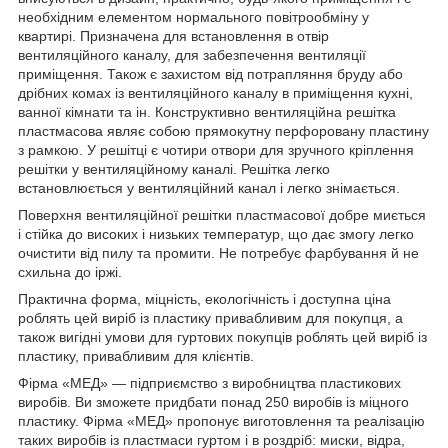
необхідним елементом нормального повітрообміну у
квартирі. Призначена для встановлення в отвір
вентиляційного каналу, для забезпечення вентиляції
приміщення. Також є захистом від потрапляння бруду або
дрібних комах із вентиляційного каналу в приміщення кухні,
ванної кімнати та ін. Конструктивно вентиляційна решітка
пластмасова являє собою прямокутну перфоровану пластину
з рамкою. У решітці є чотири отвори для зручного кріплення
решітки у вентиляційному каналі. Решітка легко
встановлюється у вентиляційний канал і легко знімається.
Поверхня вентиляційної решітки пластмасової добре миється
і стійка до високих і низьких температур, що дає змогу легко
очистити від пилу та промити. Не потребує фарбування й не
схильна до іржі.
Практична форма, міцність, екологічність і доступна ціна
роблять цей виріб із пластику привабливим для покупця, а
також вигідні умови для гуртових покупців роблять цей виріб із
пластику, привабливим для клієнтів.
Фірма «МЕД» — підприємство з виробництва пластикових
виробів. Ви зможете придбати понад 250 виробів із міцного
пластику. Фірма «МЕД» пропонує виготовлення та реалізацію
таких виробів із пластмаси гуртом і в роздріб: миски, відра,