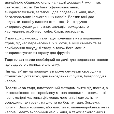
звичайного обіднього столу на нашій домашній кухні, так і
святкових столів. Він багатофункціональний,
використовується, загалом, для подавання кави, чаю,
безалкогольних і алкогольних напоїв. Бортик таці дає
подавати напої у високих склянках, Його зручно
використовувати для різних закладів громадського
харчування, особливо кафе, барів, ресторанів.
У домашніх умовах, така таця полегшить нам подавання
страв, під час перенесення їх з кухні, в іншу кімнату та за
прибирання посуду зі столу, а також його можна
використовувати як страву для фруктів.
Таця пластикова
необхідний на дачі, для подавання напоїв
до садового столика, в альтанку.
Під час виїзду на природу, він може слугувати своєрідним
столиком-підставкою, для викладання фруктів, бутербродів і
напоїв.
Пластикова таця
, виготовлений методом лиття під тиском, з
високоякісного поліпропілену можна наносити різноманітні
повноколірні малюнки фірмових логотипів і символік, як
усередині, так і зовні, на дно та на бортик таця. Зокрема,
логотип Вашої компанії, або логотип компанії-виробника їжі та
напоїв. Багато виробників чаю й кави, а також алкогольних і