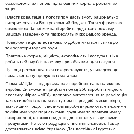
безалкогольних напоїв, гідно оцінили користь рекламних
тацю.
Пластикова таця з логотипом
дасть змогу раціонально
використовувати Ваш рекламний бюджет. Таця з фірмовою
символікою Вашої компанії зробить додаткову рекламу
Вашому заведенню та підкреслять імідж Вашого бренда.
Поверхня
тацю пластикового
добре миється і стійка до
температури гарячої води.
Практична форма, міцність, екологічність і доступна ціна
робить цей виріб із пластику привабливим для покупця.
Ця таця рекомендується використовувати, у випадках, де
немає контакту продуктів із металом.
Фірма «МЕД» — підприємство з виробництва пластикових
виробів. Ви зможете придбати понад 250 виробів із міцного
пластику. Фірма «МЕД» пропонує виготовлення та реалізацію
таких виробів із пластмаси гуртом і в роздріб: миски, відра,
тази, ящики тощо. Пластикові вироби вирізняються високими
технічними характеристиками, зручними та практичними у
використанні, а також придатні для контакту з харчовими
продуктами. На всю продукцію є гігієнічні висновки. Товар
доставляється всією Україною. Для постійних і гуртових