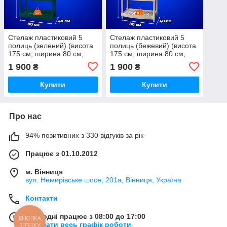
Стелаж пластиковий 5
Стелаж пластиковий 5
полиць (зелений) (висота
полиць (бежевий) (висота
175 см, ширина 80 см,
175 см, ширина 80 см,
глибина 40 см)
глибина 40 см)
1 900
1 900
₴
₴
Купити
Купити
Про нас
94% позитивних з 330 відгуків за рік
Працює з 01.10.2012
м. Вінниця
вул. Немирівське шосе, 201а, Вінниця, Україна
Контакти
Сьогодні працює з 08:00 до 17:00
КНОПКА
Показати весь графік роботи
ЗВ'ЯЗКУ