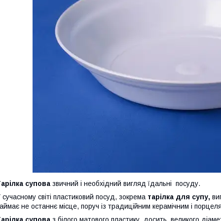
арілка супова
звичний і необхідний вигляд їдальні посуду.
 сучасному світі пластиковий посуд, зокрема
тарілка для супу,
ви
аймає не останнє місце, поруч із традиційним керамічним і порце
арілка супова
з білого матового пластику, досить великого діаме