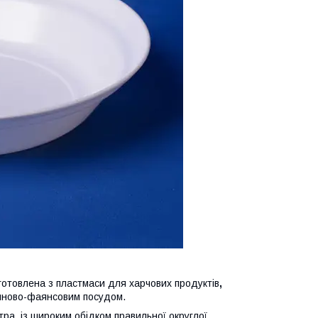
готовлена з пластмаси для харчових продуктів
,
ляново-фаянсовим посудом.
тра, із широким обідком правильної округлої