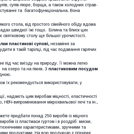
ів, супів-пюре, борща, а також холодних страв-
ристуванні та багатофункціональна. Вона
кого стола, від простого сімейного обіду вдома
ладах швидкої їжі тощо. Білина та блиск цих
є святковому столу ще більшої урочистості.
ілки пластикові супові,
незамінні за
дити в такій тарілці, під час подавання гарячих
і під час виїзду на природу. Її можна легко
 на озеро та на пікнік. З
пластиковим посудом
ідною.
ож їх рекомендується використовувати, у
ії, надають цим виробам міцності, еластичності
ур, НВЧ-випромінювання мікрохвильової печі та ін.,
жете придбати понад 250 виробів із міцного
робів із пластмаси гуртом і в роздріб: миски,
 технічними характеристиками, зручними та
ими продуктами. На всю продукцію є гігієнічні