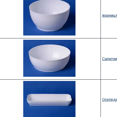
Ікорниця
Салатни
Оселеде