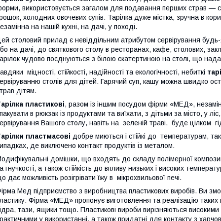
орми, використовується загалом для подавання перших страв — суп
рошок, холодних овочевих супів. Тарілка дуже містка, зручна в ко
езамінна на нашій кухні, на дачі, у поході.
ей столовий прилад є невіддільним атрибутом сервірування будь-я
бо на дачі, до святкового столу в ресторанах, кафе, столових, зак
арілок чудово поєднуються з білою скатертиною на столі, що нада
авдяки міцності, стійкості, надійності та екологічності, небиткі
тар
ервіруванню столів для дітей. Гарячий суп, кашу можна швидко осту
трав дітям.
арілка пластикові
, разом із іншим посудом фірми «МЕД», незамінн
пакувати в рюкзак із продуктами та виїхати, з дітьми за місто, у ліс,
ервірування Вашого столу, навіть на зеленій траві, буде цілком г
арілки пластмасові
добре миються і стійкі до температурам, так
ипадках, де виключено контакт продуктів із металом.
одифікувальні домішки, що входять до складу полімерної композиц
а гнучкості, а також стійкість до впливу низьких і високих температ
о дає можливість розігрівати їжу в мікрохвильової печі.
ірма Мед підприємство з виробництва пластикових виробів. Ви змо
ластику. Фірма «МЕД» пропонує виготовлення та реалізацію таких ви
ідра, тази, ящики тощо. Пластикові вироби вирізняються високими
рактичними у використанні, а також придатні для контакту з харчов