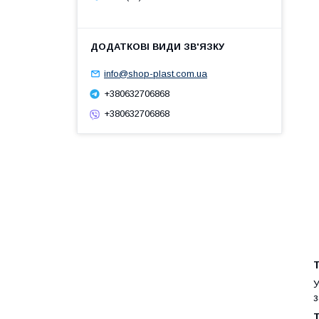
info@shop-plast.com.ua
+380632706868
+380632706868
Т
У
з
Т