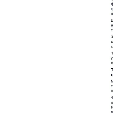
ф
к
н
Ц
а
т
З
с
с
Т
у
с
Т
в
М
т
щ
Ф
п
в
п