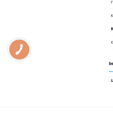
П
К
Є
І
Ц