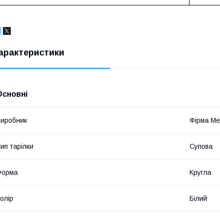
арактеристики
Основні
иробник
Фірма М
ип тарілки
Супова
Форма
Кругла
олір
Білий