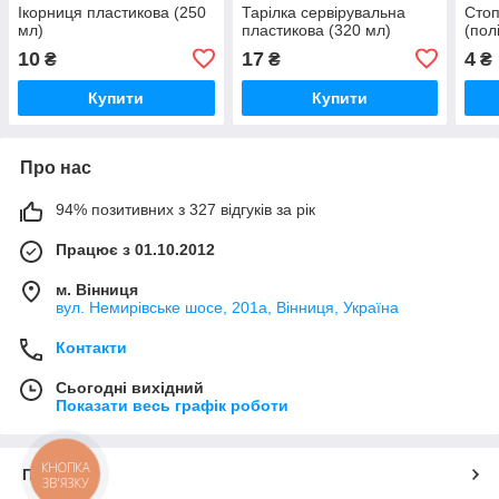
Ікорниця пластикова (250
Тарілка сервірувальна
Стоп
мл)
пластикова (320 мл)
(пол
10
17
4
₴
₴
₴
Купити
Купити
Про нас
94% позитивних з 327 відгуків за рік
Працює з 01.10.2012
м. Вінниця
вул. Немирівське шосе, 201а, Вінниця, Україна
Контакти
Сьогодні вихідний
Показати весь графік роботи
КНОПКА
Про нас
ЗВ'ЯЗКУ