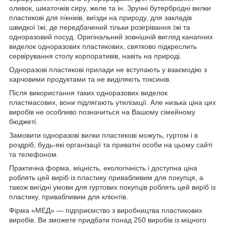
оливок, шматочків сиру, желе та ін. Зручні бутербродні вилки
пластикові для пікніків, виїзди на природу, для закладів
швидкої їжі, де передбачений тільки розігрівання їжі та
одноразовий посуд. Оригінальний зовнішній вигляд канапних
виделок одноразових пластикових, святково підкреслить
сервірування столу корпоративів, навіть на природі.
Одноразові пластикові прилади не вступають у взаємодію з
харчовими продуктами та не виділяють токсинів.
Після використання таких одноразових виделок
пластмасових, вони підлягають утилізації. Але низька ціна цих
виробів не особливо позначиться на Вашому сімейному
бюджеті.
Замовити одноразові вилки пластикові можуть, гуртом і в
роздріб, будь-які організації та приватні особи на цьому сайті
та телефоном.
Практична форма, міцність, екологічність і доступна ціна
роблять цей виріб із пластику привабливим для покупця, а
також вигідні умови для гуртових покупців роблять цей виріб із
пластику, привабливим для клієнтів.
Фірма «МЕД» — підприємство з виробництва пластикових
виробів. Ви зможете придбати понад 250 виробів із міцного