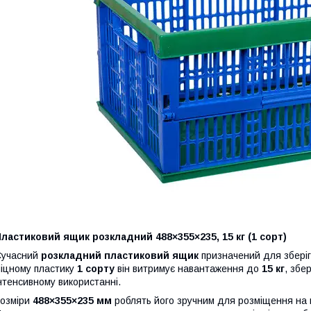
ластиковий ящик розкладний 488×355×235, 15 кг (1 сорт)
Сучасний
розкладний пластиковий ящик
призначений для зберіг
іцному пластику
1 сорту
він витримує навантаження до
15 кг
, збе
нтенсивному використанні.
озміри
488×355×235 мм
роблять його зручним для розміщення на п