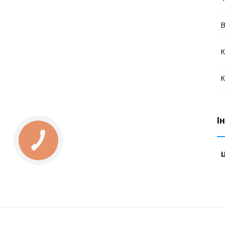
В
К
К
І
Ц