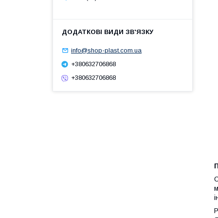
info@shop-plast.com.ua
+380632706868
+380632706868
П
м
і
Р