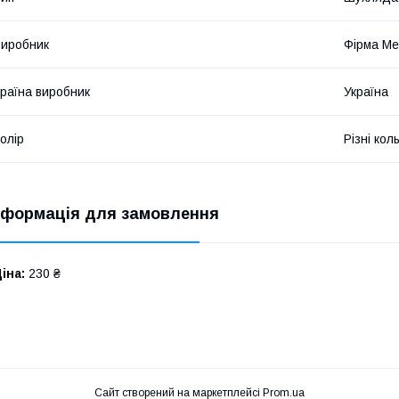
иробник
Фірма М
раїна виробник
Україна
олір
Різні кол
нформація для замовлення
іна:
230 ₴
Сайт створений на маркетплейсі
Prom.ua