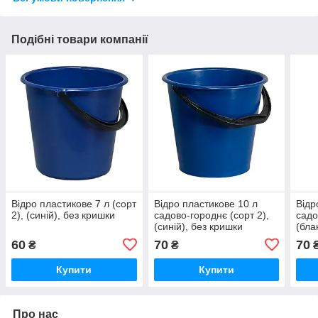
Подібні товари компанії
Відро пластикове 7 л (сорт
Відро пластикове 10 л
Відр
2), (синій), без кришки
садово-городнє (сорт 2),
садо
(синій), без кришки
(бла
60
70
70
₴
₴
Купити
Купити
Про нас