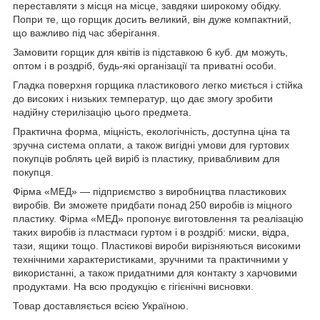
переставляти з місця на місце, завдяки широкому обідку.
Попри те, що горщик досить великий, він дуже компактний,
що важливо під час зберігання.
Замовити горщик для квітів із підставкою 6 куб. дм можуть,
оптом і в роздріб, будь-які організації та приватні особи.
Гладка поверхня горщика пластикового легко миється і стійка
до високих і низьких температур, що дає змогу зробити
надійну стерилізацію цього предмета.
Практична форма, міцність, екологічність, доступна ціна та
зручна система оплати, а також вигідні умови для гуртових
покупців роблять цей виріб із пластику, привабливим для
покупця.
Фірма «МЕД» — підприємство з виробництва пластикових
виробів. Ви зможете придбати понад 250 виробів із міцного
пластику. Фірма «МЕД» пропонує виготовлення та реалізацію
таких виробів із пластмаси гуртом і в роздріб: миски, відра,
тази, ящики тощо. Пластикові вироби вирізняються високими
технічними характеристиками, зручними та практичними у
використанні, а також придатними для контакту з харчовими
продуктами. На всю продукцію є гігієнічні висновки.
Товар доставляється всією Україною.