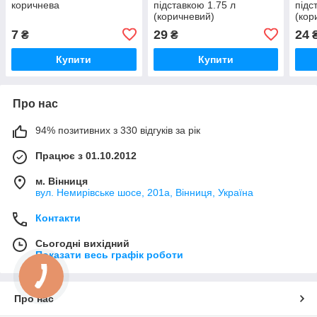
коричнева
підставкою 1.75 л
підс
(коричневий)
(кор
7
29
24
₴
₴
Купити
Купити
Про нас
94% позитивних з 330 відгуків за рік
Працює з 01.10.2012
м. Вінниця
вул. Немирівське шосе, 201а, Вінниця, Україна
Контакти
Сьогодні вихідний
Показати весь графік роботи
Про нас