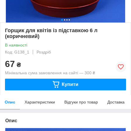
Горщик для квітів із підставкою 6 л
(коричневий)
В наявності
Код: G138_1
Роздріб
67
₴
Мінімальна сума замовлення на сайті — 300 ₴
Купити
Опис
Характеристики
Відгуки про товар
Доставка
Опис