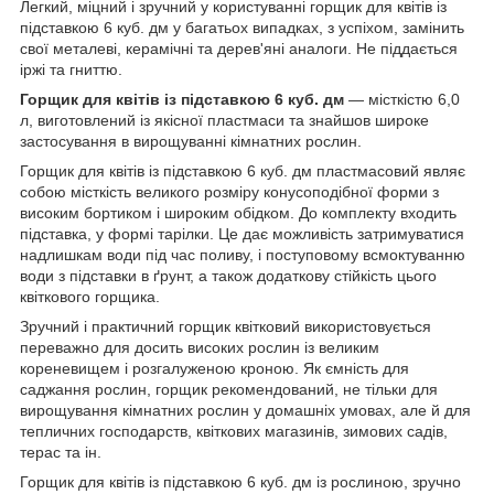
Легкий, міцний і зручний у користуванні горщик для квітів із
підставкою 6 куб. дм у багатьох випадках, з успіхом, замінить
свої металеві, керамічні та дерев'яні аналоги. Не піддається
іржі та гниттю.
Горщик для квітів із підставкою 6 куб. дм
— місткістю 6,0
л, виготовлений із якісної пластмаси та знайшов широке
застосування в вирощуванні кімнатних рослин.
Горщик для квітів із підставкою 6 куб. дм пластмасовий являє
собою місткість великого розміру конусоподібної форми з
високим бортиком і широким обідком. До комплекту входить
підставка, у формі тарілки. Це дає можливість затримуватися
надлишкам води під час поливу, і поступовому всмоктуванню
води з підставки в ґрунт, а також додаткову стійкість цього
квіткового горщика.
Зручний і практичний горщик квітковий використовується
переважно для досить високих рослин із великим
кореневищем і розгалуженою кроною. Як ємність для
саджання рослин, горщик рекомендований, не тільки для
вирощування кімнатних рослин у домашніх умовах, але й для
тепличних господарств, квіткових магазинів, зимових садів,
терас та ін.
Горщик для квітів із підставкою 6 куб. дм із рослиною, зручно