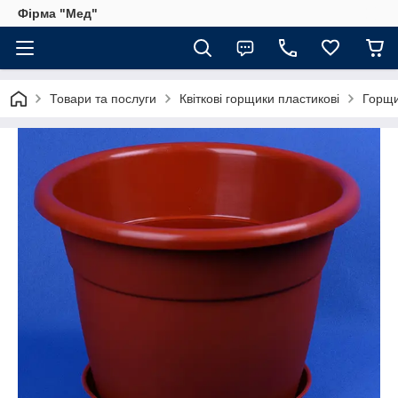
Фірма "Мед"
Товари та послуги
Квіткові горщики пластикові
Горщик