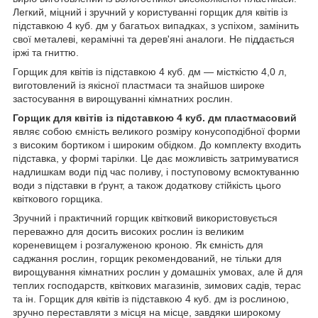
Легкий, міцний і зручний у користуванні горщик для квітів із
підставкою 4 куб. дм у багатьох випадках, з успіхом, замінить
свої металеві, керамічні та дерев'яні аналоги. Не піддається
іржі та гниттю.
Горщик для квітів із підставкою 4 куб. дм — місткістю 4,0 л,
виготовлений із якісної пластмаси та знайшов широке
застосування в вирощуванні кімнатних рослин.
Горщик для квітів із підставкою 4 куб. дм пластмасовий
являє собою ємність великого розміру конусоподібної форми
з високим бортиком і широким обідком. До комплекту входить
підставка, у формі тарілки. Це дає можливість затримуватися
надлишкам води під час поливу, і поступовому всмоктуванню
води з підставки в ґрунт, а також додаткову стійкість цього
квіткового горщика.
Зручний і практичний горщик квітковий використовується
переважно для досить високих рослин із великим
кореневищем і розгалуженою кроною. Як ємність для
саджання рослин, горщик рекомендований, не тільки для
вирощування кімнатних рослин у домашніх умовах, але й для
теплих господарств, квіткових магазинів, зимових садів, терас
та ін. Горщик для квітів із підставкою 4 куб. дм із рослиною,
зручно переставляти з місця на місце, завдяки широкому