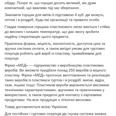
обідку. Попри те, що горщик досить великий, він дуже
компактний, що важливо під час зберігання.
Замовити горщик для квітів із підставкою 4 куб. дм можуть,
оптом і в роздріб, будь-які організації та приватні особи.
Гладка поверхня горщика пластикового легко миється і стійка
до високих і низьких температур, що дає змогу зробити
надійну стерилізацію цього предмета.
Практична форма, міцність, екологічність, доступна ціна та
зручна система оплати, а також вигідні умови для гуртових
покупців роблять цей виріб із пластику, привабливим для
покупця.
Фірма «МЕД» — підприємство з виробництва пластикових
виробів. Ви зможете придбати понад 250 виробів із міцного
пластику. Фірма «МЕД» пропонує виготовлення та реалізацію
таких виробів із пластмаси гуртом і в роздріб: миски, відра,
тази, ящики тощо. Пластикові вироби вирізняються високими
технічними характеристиками, зручними та практичними у
використанні, а також придатні для контакту з харчовими
продуктами. На всю продукцію є гігієнічні висновки.
Товар доставляється всією Україною.
Для постійних і гуртових покупців діє гнучка система знижок.