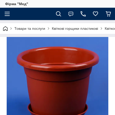
Фірма "Мед"
Товари та послуги
Квіткові горщики пластикові
Квітк