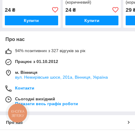
(коричневий)
(кор
24
24
29
₴
₴
Купити
Купити
Про нас
94% позитивних з 327 відгуків за рік
Працює з 01.10.2012
м. Вінниця
вул. Немирівське шосе, 201а, Вінниця, Україна
Контакти
Сьогодні вихідний
Показати весь графік роботи
КНОПКА
ЗВ'ЯЗКУ
Про нас