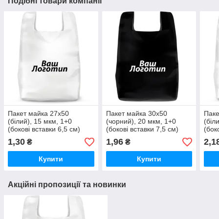
Подібні товари компанії
Пакет майка 27х50
Пакет майка 30х50
Паке
(білий), 15 мкм, 1+0
(чорний), 20 мкм, 1+0
(біл
(бокові вставки 6,5 см)
(бокові вставки 7,5 см)
(бок
1,30
1,96
2,1
₴
₴
Купити
Купити
Акційні пропозиції та новинки