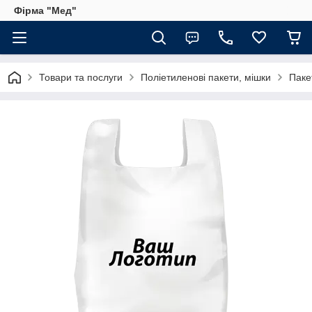
Фірма "Мед"
Товари та послуги
Поліетиленові пакети, мішки
Паке