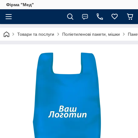
Фірма "Мед"
Товари та послуги
Поліетиленові пакети, мішки
Паке