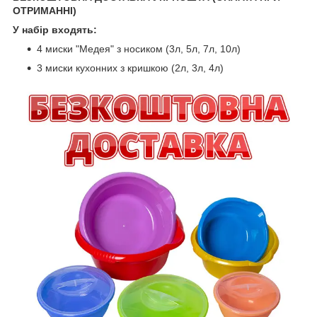
ОТРИМАННІ)
У набір входять:
4 миски "Медея" з носиком (3л, 5л, 7л, 10л)
3 миски кухонних з кришкою (2л, 3л, 4л)