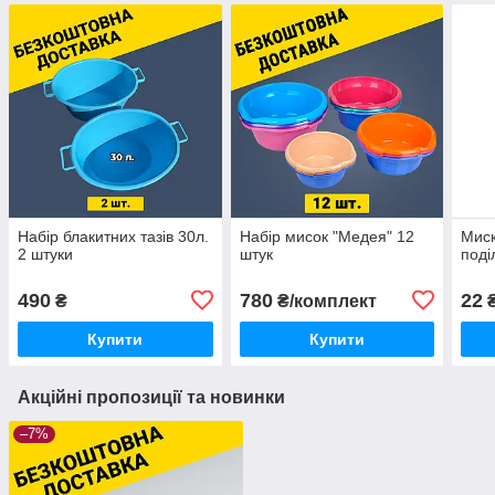
Набір блакитних тазів 30л.
Набір мисок "Медея" 12
Миск
2 штуки
штук
поді
490
780
22
₴
₴/комплект
Купити
Купити
Акційні пропозиції та новинки
–7%